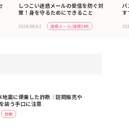
セ
しつこい迷惑メールの受信を防ぐ対
パ
策！身を守るためにできること
す
2024/08/02
202
迷惑メール/迷惑SMS
本地震に便乗した詐欺｜訪問販売や
を装う手口に注意
詐欺