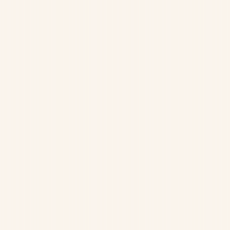
知って、備える。家族を守るヒント
詐欺電話や偽サイトなど、デジタルライフを取り巻く危険・
不安の対処法をわかりやすく解説します。
警察をかたる電話は本物？ニセ警察詐欺の見分け方と対処法
›
詳しく見る
SNS型投資詐欺とは？手口や事例、気をつけるポイントを解説
›
詳しく見る