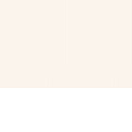
無料製品
ウイルスバスター チェック！
トレンドマイクロ ディープフ
ェイクスキャン
トレンドマイクロ オンラインスキャン
会社情報
トレンドマイクロについて
国内拠点・地図
トランスペアレン
シーセンター
アクセシビリティ（英語）
その他
ご利用条件
個人情報保護方針
サイトマップ
製品使用許諾契約
利用者情報の外部送信について
特定商取引法に基づく表示
お
問い合わせ
Copyright © 2026 Trend Micro Incorporated. All rights reserved.
プライバシー
利用規約
Copyright © 2026 Trend Micro Incorporated.
All rights reserved.