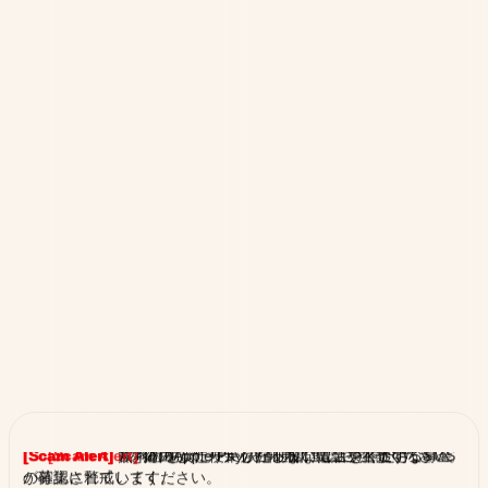
[Scam Alert]
[Scam Alert]
[Scam Alert]
[Scam Alert]
熊本の地震に便乗した不審な電話や不透明な募金
裁判所をかたり、存在しない借金を督促するSMS
Xを経由したチケット転売詐欺にご注意ください。
偽のApple Pay決済通知にご注意ください。
の募集に警戒してください。
が確認されています。