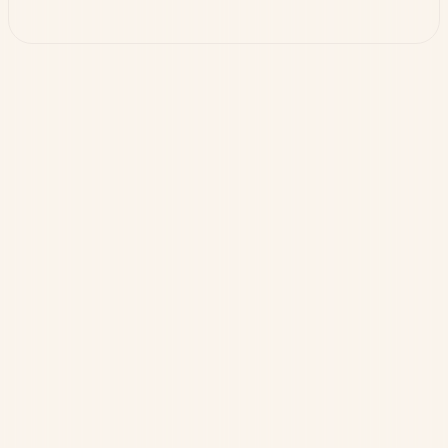
新着情報
TrendLife™ Kaleida™ (カレイダ)
役割が違う。必要なものも違う。それが、家族。
詳しく見る