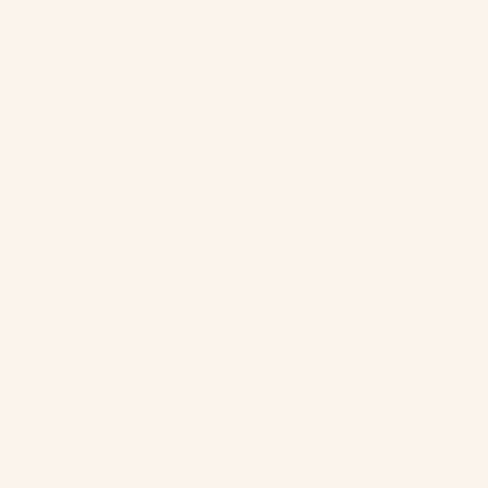
無料体験
サポート
契約更新
リスクを知る
製品
TrendLife
「AI Safety Solution of the Year」受賞
詐欺バスターの詐欺検知AI技術が評価され、AI Breakthrough
Awardsを受賞しました。
詳しくはこちら