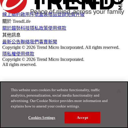
免費試用
會員服務
線上續約
啟用序號
盒裝贈品登錄
免費升級
關於 TrendLife
關於趨勢科技
隱私政策
使用條款
其他訊息
最新公告
聯絡我們
毒賣新聞
Copyright © 2026 Trend Micro Incorporated. All rights reserved.
隱私權
使用條款
Copyright © 2026 Trend Micro Incorporated.
All rights reserved.
This website uses cookies for website functionality, traffic
analytics, personalization, social media functionality and
advertising. Our Cookie Notice provides more information and
explains how to amend your cookie settings.
Cookies Settings
Accept