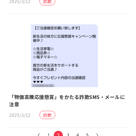
2025/3/12
詐欺
「物価高騰応援懸賞」をかたる詐欺SMS・メールに
注意
2025/3/12
詐欺
2
1
3
4
5