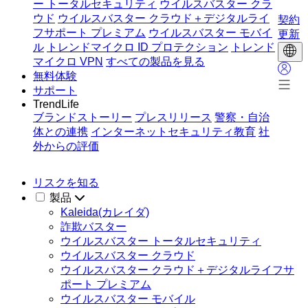
ー トータルセキュリティ
ウイルスバスター クラ
ウド
ウイルスバスター クラウド＋デジタルライ
契約
フサポート プレミアム
ウイルスバスター モバイ
更新
ル
トレンドマイクロ ID プロテクション
トレンド
マイクロ VPN
すべての製品を見る
無料体験
サポート
TrendLife
ブランドストーリー
プレスリリース
警察・自治
体との連携
インターネットセキュリティ教育
社
外からの評価
リスクを知る
製品
Kaleida(カレイダ)
詐欺バスター
ウイルスバスター トータルセキュリティ
ウイルスバスター クラウド
ウイルスバスター クラウド＋デジタルライフサ
ポート プレミアム
ウイルスバスター モバイル