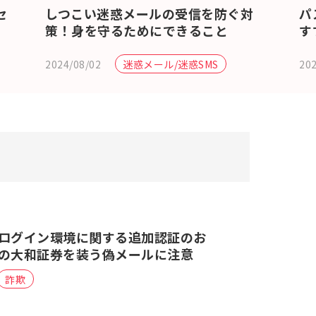
セ
しつこい迷惑メールの受信を防ぐ対
パ
策！身を守るためにできること
す
2024/08/02
202
迷惑メール/迷惑SMS
ログイン環境に関する追加認証のお
の大和証券を装う偽メールに注意
詐欺