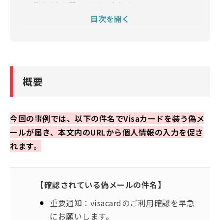
偽サイトを開いてしまったとき
目次を開く
偽サイトにカード情報やアカウント情報などを入力
してしまったとき
危険な迷惑メールや迷惑SMSをブロックする方法
偽サイトへのアクセスを未然にブロックしたい場合
概要
今回の事例では、以下の件名でVisaカードを装う偽メ
ールが届き、本文内のURLから個人情報の入力を促さ
れます。
【確認されている偽メールの件名】
重要通知：visacardのご利用確認を早急
にお願いします。