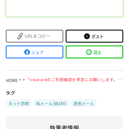
URLをコピー
ポスト
シェア
送る
>
>
「visacardのご利用確認を早急にお願いします。」などのVisaカードを装う偽メールに注意
HOME
タグ
ネット詐欺
偽メール/偽SMS
迷惑メール
執筆者情報