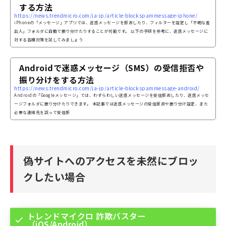
する方法
https://news.trendmicro.com/ja-jp/article-blockspammessage-iphone/
iPhoneの「メッセージ」アプリでは、迷惑メッセージを拒否したり、フィルターを設定し「不明な差
出人」フォルダに自動で振り分けたりすることが可能です。 以下の手順を参考に、迷惑メッセージに
対する各種対策を試してみましょう
Androidで迷惑メッセージ（SMS）の受信拒否や
振り分けをする方法
https://news.trendmicro.com/ja-jp/article-blockspammessage-android/
Androidの「Googleメッセージ」では、わずらわしい迷惑メッセージを受信拒否したり、迷惑メッセ
ージフォルダに振り分けたりできます。 本記事では迷惑メッセージの受信拒否や振り分け設定、また
必要な連絡先を誤って受信拒
偽サイトへのアクセスを未然にブロッ
クしたい場合
トレンドマイクロ 詐欺バスター
（iOS/Android）