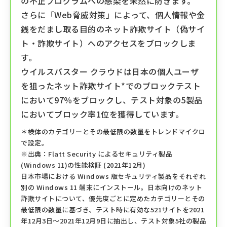
の不正プログラムへの感染を未然に防ぎます。
さらに「Web脅威対策」によって、個人情報や金
銭をだまし取る目的のネット詐欺サイト（偽サイ
ト・詐欺サイト）へのアクセスをブロックしま
す。
ウイルスバスター クラウドは⽇本の個人ユーザ
を狙ったネット詐欺サイト*でのブロックテスト
において97％をブロックし、テスト対象の5製品
においてブロック率1位を獲得しています。
＊検体のカテゴリーとその最低限の数量をトレンドマイクロ
で設定。
※出典：Flatt Security によるセキュリティ製品
(Windows 11)の性能検証 (2021年12⽉)
⽇本市場における Windows 版セキュリティ製品をそれぞれ
別の Windows 11 端末にインストール。⽇本向けのネット
詐欺サイトについて、優先度ごとに定めたカテゴリーとその
最低限の数量に基づき、テスト時に有効な521サイトを2021
年12⽉3⽇〜2021年12⽉9⽇に抽出し、テスト対象5社の製品