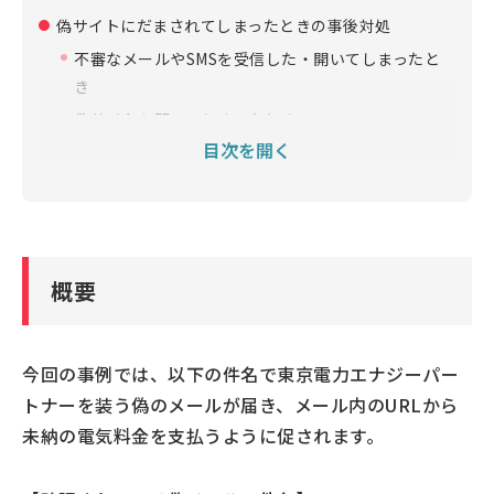
偽サイトにだまされてしまったときの事後対処
不審なメールやSMSを受信した・開いてしまったと
き
偽サイトを開いてしまったとき
目次を開く
偽サイトにカード情報やアカウント情報などを入力
してしまったとき
危険な迷惑メールや迷惑SMSをブロックする方法
偽サイトへのアクセスを未然にブロックしたい場合
概要
今回の事例では、以下の件名で東京電力エナジーパー
トナーを装う偽のメールが届き、メール内のURLから
未納の電気料金を支払うように促されます。