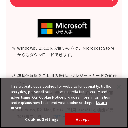
※
Windows8.1以上をお使いの方は、Microsoft Store
からもダウンロードできます。
※
無料体験版をご利用の際は、クレジットカードの登録
不要!
This website uses cookies for website functionality, traffic
analytics, personalization, social media functionality and
※
30日無料体験版は、無料体験期間終了後、自動で有
advertising. Our Cookie Notice provides more information
償版に切り替わることはございません。
and explains how to amend your cookie settings.
Learn
more
※
Windows版とMac版ではご利用いただける機能が異
なります。詳しくは
機能一覧
をご覧ください。
Cookies Settings
Accept