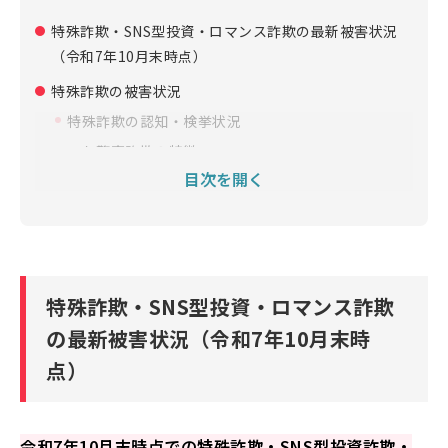
特殊詐欺・SNS型投資・ロマンス詐欺の最新被害状況
（令和7年10月末時点）
特殊詐欺の被害状況
特殊詐欺の認知・検挙状況
ニセ警察詐欺の特徴
目次を開く
携帯電話・固定電話別の被害者の特徴
国際電話番号を利用する詐欺が急増
SNS型投資・ロマンス詐欺の被害状況
SNS型投資詐欺の認知・検挙状況（令和7年10月）
特殊詐欺・SNS型投資・ロマンス詐欺
SNS型ロマンス詐欺の認知・検挙状況（令和7年10
月）
の最新被害状況（令和7年10月末時
被害金送金手段の傾向（令和7年10月）
点）
詐欺被害にあわないための対策
特殊詐欺への対策
令和7年10月末時点での特殊詐欺・SNS型投資詐欺・