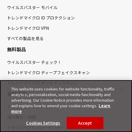
ウイルスバスター モバイル
トレンドマイクロ ID プロテクション
トレンドマイクロ VPN
すべての製品を見る
無料製品
ウイルスバスター チェック！
トレンドマイクロ ディープフェイクスキャン
トレンドマイクロ オンラインスキャン
This website uses cookies for website functionality, traffic
会社情報
analytics, personalization, social media functionality and
advertising. Our Cookie Notice provides more information
and explains how to amend your cookie settings.
Learn
トレンドマイクロについて
more
国内拠点・地図
Cookies Settings
Accept
トランスペアレンシーセンター