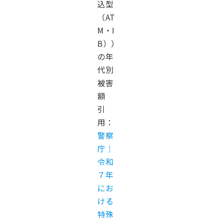
込型
（AT
M・I
B））
の年
代別
被害
額
引
用：
警察
庁｜
令和
７年
にお
ける
特殊