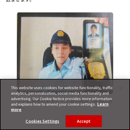
This website uses cookies for website functionality, traffic
analytics, personalization, social media functionality and
advertising. Our Cookie Notice provides more information
ニセ警察官によるビデオ通話画面
（警察庁提
and explains how to amend your cookie settings.
Learn
供）
more
Cookies Settings
Accept