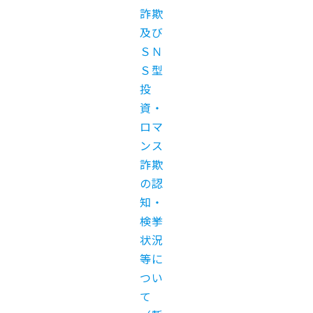
詐欺
及び
ＳＮ
Ｓ型
投
資・
ロマ
ンス
詐欺
の認
知・
検挙
状況
等に
つい
て