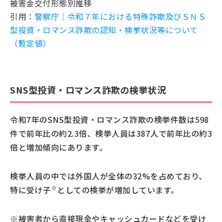
被害金交付形態別推移
引用：
警察庁｜令和７年における特殊詐欺及びＳＮＳ
型投資・ロマンス詐欺の認知・検挙状況等について
（暫定値）
SNS型投資・ロマンス詐欺の検挙状況
令和7年のSNS型投資・ロマンス詐欺の検挙件数は598
件で前年比の約2.3倍、検挙人員は387人で前年比の約3
倍と増加傾向にあります。
検挙人員の中では外国人が全体の32%を占めており、
※
特に受け子
としての検挙が増加しています。
※被害者から直接現金やキャッシュカードなどを受け