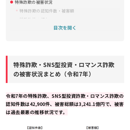
特殊詐欺の被害状況
特殊詐欺の認知件数・被害額
特殊詐欺の傾向
目次を開く
国際電話詐欺の増加
インターネットバンキング（IB）被害の急増
特殊詐欺の検挙状況
SNS型投資・ロマンス詐欺の被害状況
特殊詐欺・SNS型投資・ロマンス詐欺
SNS型投資・ロマンス詐欺の認知件数・被害額
の被害状況まとめ（令和7年）
SNS型投資詐欺の傾向
SNS型ロマンス詐欺の傾向
SNS型投資・ロマンス詐欺の検挙状況
令和7年の特殊詐欺、SNS型投資詐欺・ロマンス詐欺の
詐欺被害にあわないための対策
認知件数は42,900件、被害総額は3,241.1億円で、被害
特殊詐欺への対策
は過去最悪の推移状況です。
ニセ警察詐欺への対策
SNS型投資詐欺への対策