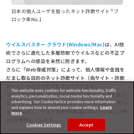
※
日本の個人ユーザを狙ったネット詐欺サイト
ブ
ロック率No.1
ウイルスバスター クラウド(Windows/Mac)
は、AI技
術でさらに進化した多層防御でウイルスなどの不正プ
ログラムへの感染を未然に防ぎます。
さらに「Web脅威対策」によって、個人情報や金銭を
だまし取る目的のネット詐欺サイト（偽サイト・詐欺
サイト）へのアクセスをブロックします。
This website uses cookies for website functionality, traffic
ウイルスバスター クラウドは⽇本の個人ユーザを狙っ
analytics, personalization, social media functionality and
advertising. Our Cookie Notice provides more information
たネット詐欺サイト*でのブロックテストにおいて97％
and explains how to amend your cookie settings.
Learn
をブロックし、テスト対象の5製品においてブロック率
more
1位を獲得しています。
Cookies Settings
Accept