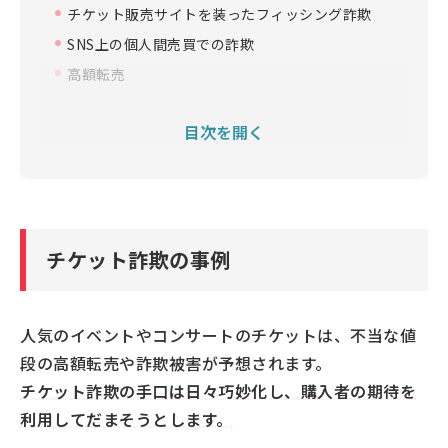
チケット販売サイトを装ったフィッシング詐欺
SNS上の個人間売買での詐欺
高額転売
チケット詐欺の手口
目次を開く
偽のWebサイトに誘導する
SNSのダイレクトメッセージなどで直接連絡を取る
実際にチケット詐欺にだまされたらどうなる？
金銭的な被害
チケット詐欺の事例
個人情報の流出や不正利用
チケット詐欺にあわないための対策
転売禁止のチケットではないか確認する
人気のイベントやコンサートのチケットは、不当な値
あやしいメールやダイレクトメッセージに記載され
段の高額転売や詐欺被害が予想されます。
ているURLにアクセスしない
チケット詐欺の手口は日々巧妙化し、購入者の期待を
セキュリティ対策ソフト・アプリを利用する
利用してだまそうとします。