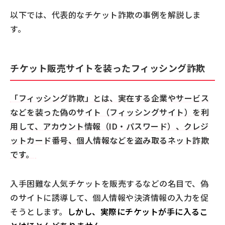
もしチケット詐欺にだまされたらどう対処する？
以下では、代表的なチケット詐欺の事例を解説しま
警察に相談をする
す。
国民生活センターまたは各地の消費生活センターに
相談する
クレジットカード会社や銀行などに連絡をする・パ
チケット販売サイトを装ったフィッシング詐欺
スワードなどを変更する
安全なチケット購入のために
「フィッシング詐欺」とは、実在する企業やサービス
などを装った偽のサイト（フィッシングサイト）を利
用して、アカウント情報（ID・パスワード）、クレジ
ットカード番号、個人情報などを盗み取るネット詐欺
です。
入手困難な人気チケットを販売するなどの名目で、偽
のサイトに誘導して、個人情報や決済情報の入力を促
そうとします。
しかし、実際にチケットが手に入るこ