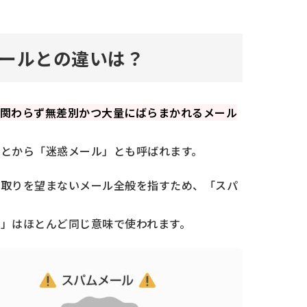
事例
うする？
ールとの違いは？
ら身を守るための習慣
関わらず無差別かつ大量にばらまかれるメール
こと
こと
とから「迷惑メール」とも呼ばれます。
ある質問
け取りを望まないメール全般を指すため、「スパ
ほうがいいですか？
まうとどうなりますか？
」はほとんど同じ意味で使われます。
う警告が表示されたらどうすればいいです
して対処する