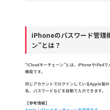
パスワードを確認・編集・削除する
iPhoneのiCloudキーチェーンでリ
iPhoneのiCloudキーチェーンで各
iPhoneのiCloudキーチェーンが正
iPhoneのパスワード管理
「パスワードを保存」が表示されない
ン”
とは？
保存したパスワードを自動入力できな
iCloudキーチェーンを他のデバイスで
iPhone、Mac、iPadなどのApple
“iCloudキーチェーン”とは、iPhoneやi
機能です。
Windowsで使用する
iCloudキーチェーンに関してよくある
同じアカウントでログインしているApple製
iCloudキーチェーンは設定するべき
名、パスワードなどを自動で入力できます。
パスワード保存時に「このWebサイ
【参考情報】
パスワードを保存する方法はあります
Apple｜iCloud キーチェーンを設定する