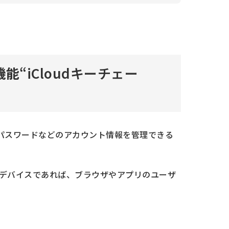
スクが高いパスワードを確認する
サービスに2ファクタ認証を設定する
常に使えないときの対処法
機能
“iCloudキーチェー
い
使用する方法
製品で使用する
Padでパスワードなどのアカウント情報を管理できる
質問
のデバイスであれば、ブラウザやアプリのユーザ
ですか？
トでは保存しない」を選択してしまっても、
か？