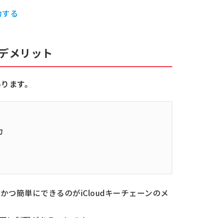
されたことがあるため、このアカウントは
力する
をオフにできますか？
機能だけオフにできますか？
・デメリット
アプリ以外の管理方法
管理アプリを使用して、パスワード管理を簡単
あります。
力
つ簡単にできるのがiCloudキーチェーンのメ