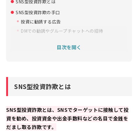
SNS型投資詐欺とは
SNS型投資詐欺の手口
投資に勧誘する広告
DMでの勧誘やグループチャットへの招待
SNS型投資詐欺被害が増加している背景
目次を開く
SNSの普及
生成AIと翻訳ツールの発展
SNS型投資詐欺にだまされないための対策
詐欺対策専用アプリであやしい広告やメッセージを
SNS型投資詐欺とは
チェックする
投資先が国の登録業者かどうか確認する
金融トラブル防止ガイドブックを確認する
SNS型投資詐欺とは、SNSでターゲットに接触して投
LINEアカウントが公式かどうか確認する
資を勧め、投資資金や出金手数料などの名目で金銭を
投資を勧めている「著名人」がなりすましでないか
だまし取る詐欺です。
確認する