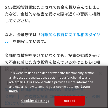
SNS型投資詐欺にだまされてお金を振り込んでしまっ
たなど、金銭的な被害を受けた際は近くの警察に相談
してください。
なお、金融庁では「
詐欺的な投資に関する相談ダイヤ
ル
」を開設しています。
金銭的な被害を受けていなくても、投資の勧誘を受け
て不審に感じた方や投資を悩んでいる方はこちらに相
談しましょう。
This website uses cookies for website functionality, traffic
analytics, personalization, social media functionality and
advertising. Our Cookie Notice provides more information
【参考情報】
and explains how to amend your cookie settings.
Learn
警察庁 | 都道府県警察の連絡先、警察署一覧
more
金融庁 | 「詐欺的な投資に関する相談ダイヤル」の開
Cookies Settings
Accept
設について