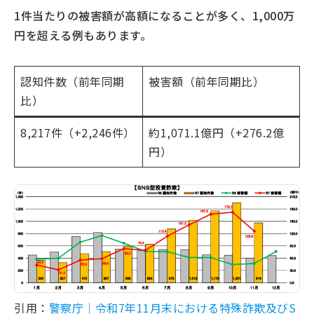
投資に関係する「暗号資産」や「投資アプリ」など
1件当たりの被害額が高額になることが多く、1,000万
が実在するか確認する
円を超える例もあります。
「必ず儲かる」「あなただけ」といった言葉に注意
する
認知件数（前年同期
被害額（前年同期比）
振込先の口座に不審な点がないか確認する
比）
SNS型投資詐欺にだまされてしまったときの対処法
8,217件（+2,246件）
約1,071.1億円（+276.2億
おいしい投資話に乗る前に詐欺を疑いましょう
円）
引用：
警察庁｜令和7年11月末における特殊詐欺及びS