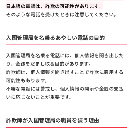
金銭的な被害にあった時の対処法
日本語の電話は、詐欺の可能性があります。
お金を振り込んでしまった
そのような電話を受けたときは注意してください。
カードや銀行口座の暗証番号などを教えてしまった
入国管理局を名乗るあやしい電話による被害を事前に
入国管理局を名乗るあやしい電話の目的
防ぐ対策
詐欺電話・ネット詐欺対策専用アプリを使う
入国管理局を名乗る電話には、個人情報を聞き出した
端末の着信拒否機能や携帯キャリアのサービスを使
り、金銭をだまし取る目的があります。
う
詐欺師は、個人情報を聞き出すことで詐欺に悪用する
固定電話の場合はナンバーディスプレイなどを利用
可能性もあります。
する
不審な電話には警戒し、個人情報の開示や金銭の支払
入国管理局を名乗る詐欺電話に出てしまっても早めに電
いに応じないことが重要です。
話を切る
詐欺師が入国管理局の職員を装う理由