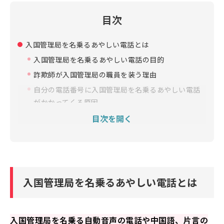
目次
入国管理局を名乗るあやしい電話とは
入国管理局を名乗るあやしい電話の目的
詐欺師が入国管理局の職員を装う理由
自分の電話番号に入国管理局を名乗るあやしい電話
がかかってくる原因
目次を開く
入国管理局を名乗るあやしい電話の事例
入国管理局を名乗るあやしい電話の手口
入国管理局を名乗るあやしい電話に出てしまったときの
対処法
入国管理局を名乗るあやしい電話とは
相手を刺激せず早めに電話を切る
危険を感じたら警察に相談する
名前や住所などの個人情報は伝えない
入国管理局を名乗る自動音声の電話や中国語、片言の