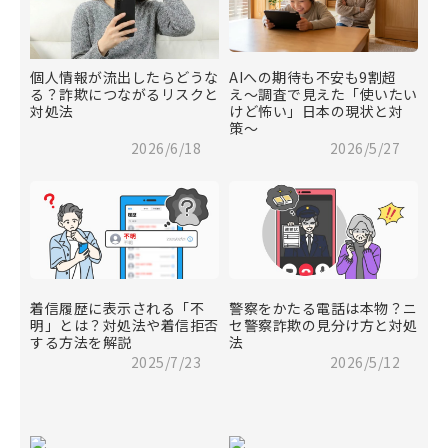
個人情報が流出したらどうな
AIへの期待も不安も9割超
る？詐欺につながるリスクと
え〜調査で見えた「使いたい
対処法
けど怖い」日本の現状と対
策〜
2026/6/18
2026/5/27
着信履歴に表示される「不
警察をかたる電話は本物？ニ
明」とは？対処法や着信拒否
セ警察詐欺の見分け方と対処
する方法を解説
法
2025/7/23
2026/5/12