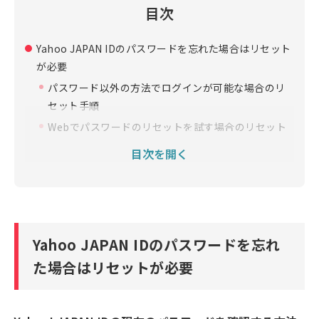
目次
Yahoo JAPAN IDのパスワードを忘れた場合はリセット
が必要
パスワード以外の方法でログインが可能な場合のリ
セット手順
Webでパスワードのリセットを試す場合のリセット
手順
目次を開く
“Yahoo! ウォレット”に登録済みの場合のリセット手
順
すべての手順を試してもパスワードのリセットができ
なかったら？
Yahoo JAPAN IDのパスワードを忘れ
Yahoo! JAPAN IDに安全で覚えやすいパスワードを設定
た場合はリセットが必要
しよう
Yahoo! JAPAN IDのパスワードを忘れないための管理方
法