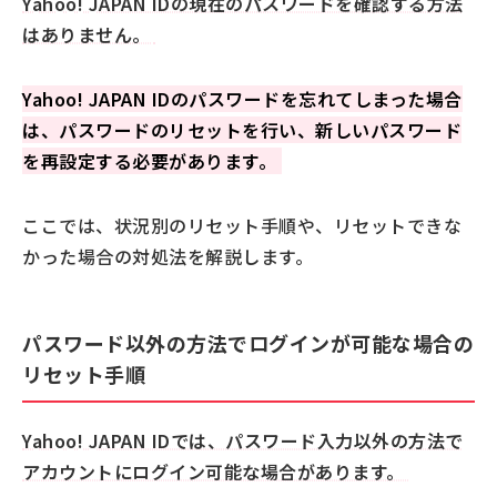
Yahoo! JAPAN IDの現在のパスワードを確認する方法
Yahoo! JAPAN IDのパスワードを変更する方法
はありません。
Yahoo! JAPAN IDに適切なセキュリティ設定を行いまし
ょう
Yahoo! JAPAN IDのパスワードを忘れてしまった場合
信頼できる電話番号/メールアドレスを追加・変更す
は、パスワードのリセットを行い、新しいパスワード
る
を再設定する必要があります。
2ファクタ認証を設定する
生体認証を設定する
ここでは、状況別のリセット手順や、リセットできな
パスワードを無効にする
かった場合の対処法を解説します。
Yahoo! JAPAN IDの豊富なログインオプションを活用し
よう
パスワード以外の方法でログインが可能な場合の
リセット手順
Yahoo! JAPAN IDでは、パスワード入力以外の方法で
アカウントにログイン可能な場合があります。