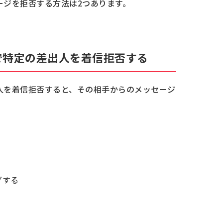
セージを拒否する方法は2つあります。
どうすればいいですか？
ジは確認できますか？
ごう
リで特定の差出人を着信拒否する
出人を着信拒否すると、その相手からのメッセージ
プする