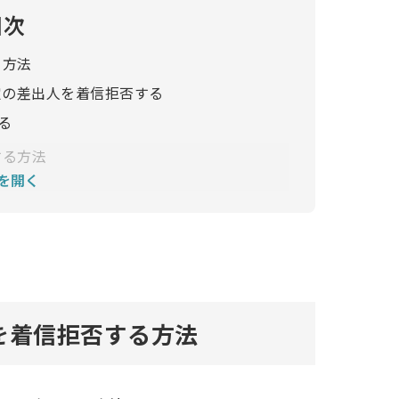
目次
る方法
特定の差出人を着信拒否する
る
する方法
を開く
方法
を使う
不明な差出人からのメッセージを振り分ける
届くのか
ジを着信拒否する方法
関してよくある質問
レますか？