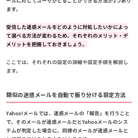
ールに対してユーザがとることができる方法が2つあり
Yahoo!メールをより安全に使うための追加設定
ます。
迷惑メールフィルター機能
迷惑メールフィルタープラス
受信した迷惑メールをどのように対処したいかによっ
なりすましメール拒否
て選べる方法が変わるため、それぞれのメリット・デ
イメージブロック
メリットを把握しておきましょう。
セーフティアドレス
Yahoo!アカウントの不正ログインに備える
ここでは、それぞれの設定の詳細や設定手順を解説し
Yahoo!メールの機能以外の迷惑メール対策
ます。
迷惑メールフォルダに振り分けられないメールを送る
ためには
類似の迷惑メールを自動で振り分ける設定方法
なぜ自分のYahoo!メールアドレス宛に迷惑メールが届
くのか
Yahoo!メールでは、迷惑メールの「報告」を行うこと
よくある質問
で、そのメールが迷惑メールだとYahooメールのシス
迷惑メールフォルダが見つからないのですがどこで
テムが判定した場合に、同様のメールが迷惑メールと
確認できますか？