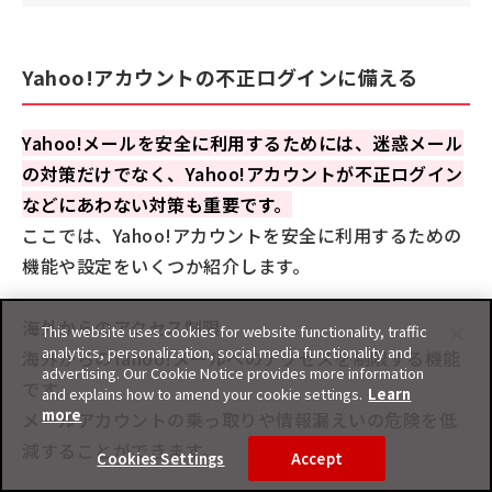
Yahoo!アカウントの不正ログインに備える
Yahoo!メールを安全に利用するためには、迷惑メール
の対策だけでなく、Yahoo!アカウントが不正ログイン
などにあわない対策も重要です。
ここでは、Yahoo!アカウントを安全に利用するための
機能や設定をいくつか紹介します。
海外からのアクセス制限
This website uses cookies for website functionality, traffic
analytics, personalization, social media functionality and
海外からのYahoo!メールへのアクセスを制限する機能
advertising. Our Cookie Notice provides more information
です。
and explains how to amend your cookie settings.
Learn
more
メールアカウントの乗っ取りや情報漏えいの危険を低
減することができます。
Cookies Settings
Accept