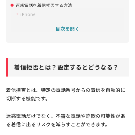
迷惑電話を着信拒否する方法
iPhone
Android
目次を開く
携帯キャリア
詐欺対策専用アプリ トレンドマイクロ 詐欺バスター
非通知の電話を着信拒否する方法
iPhone
着信拒否とは？設定するとどうなる？
Android
携帯キャリア
着信拒否とは、特定の電話番号からの着信を自動的に
迷惑電話の着信拒否を解除する方法
切断する機能です。
着信拒否した電話番号の確認方法
迷惑電話の着信拒否設定をすると相手にはどう聞こえ
迷惑電話だけでなく、不審な電話や詐欺の可能性があ
る？
る着信に出るリスクを減らすことができます。
迷惑電話はスマホの機能や詐欺対策専用アプリで着信