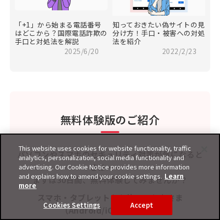
「+1」から始まる電話番号
知っておきたい偽サイトの見
はどこから？国際電話詐欺の
分け方！手口・被害への対処
手口と対処法を解説
法を紹介
2025/6/20
2022/2/23
無料体験版のご紹介
This website uses cookies for website functionality, traffic
パソコンやスマホのセキュリティ対策が気になると
analytics, personalization, social media functionality and
きは・・・
advertising. Our Cookie Notice provides more information
and explains how to amend your cookie settings.
Learn
まずは30日間、無料体験してみませんか？
more
スマホ・タブレットをお使いのお客さま
Cookies Settings
Accept
（Android/iOS/iPadOS）