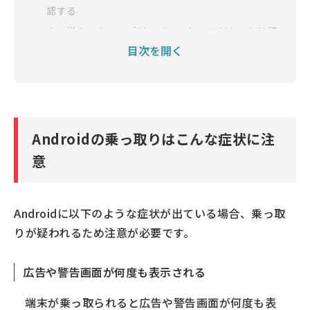
認する
身に覚えのないアプリのインストールがないか確認
する
目次を開く
データ使用量が異常に増えていないかを確認する
「アプリの権限」からカメラやマイクにアクセスし
ているアプリを確認する
Androidの乗っ取りが疑われる場合の対処法
Androidの乗っ取りはこんな症状に注
ネットワークから切断する
意
インストールした覚えのないアプリを削除する
パスワードを変更する
Androidに以下のような症状が出ている場合、乗っ取
セキュリティ対策アプリでスキャンを行う
りが疑われるため注意が必要です。
端末を初期化する
メーカーの公式サポートに相談する
広告や警告画面が何度も表示される
Androidにおける乗っ取りとは？
端末が乗っ取られると広告や警告画面が何度も表
悪意のある第三者がAndroidを乗っ取る手口