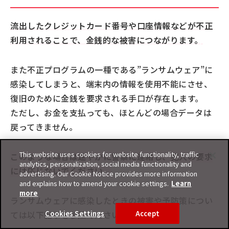
流出したクレジットカード番号や口座情報などが不正
利用されることで、金銭的な被害につながります。
また不正プログラムの一種である”ランサムウェア”に
感染してしまうと、端末内の情報を使用不能にさせ、
復旧のために金銭を要求される手口が存在します。
ただし、お金を支払っても、ほとんどの場合データは
戻ってきません。
This website uses cookies for website functionality, traffic
このような場合は速やかに警察に連絡し、犯人の要求
analytics, personalization, social media functionality and
には応じないでください。
advertising. Our Cookie Notice provides more information
and explains how to amend your cookie settings.
Learn
more
ランサムウェアに感染したときの被害や予防策につい
Cookies Settings
Accept
ては以下記事を参照ください。