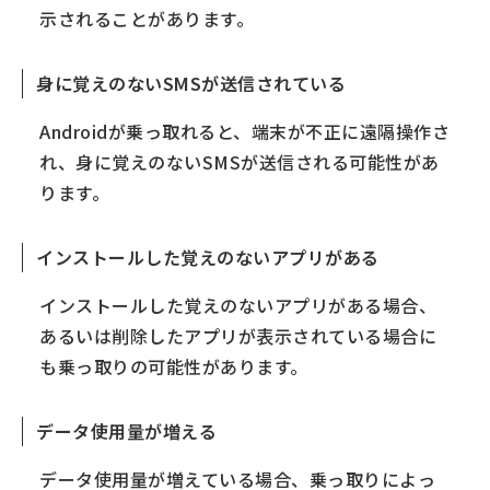
示されることがあります。
偽サイトからアプリをインストールさせる
メールの添付ファイルに不正プログラムを仕込む
身に覚えのないSMSが送信されている
システムの脆弱性を悪用する
Google Playストアにある不正アプリをインストー
Androidが乗っ取れると、端末が不正に遠隔操作さ
ルさせる
れ、身に覚えのないSMSが送信される可能性があ
Androidを乗っ取られた場合に考えられる被害
ります。
個人情報の流出
金銭的な被害
インストールした覚えのないアプリがある
カメラ・マイクの遠隔操作による盗撮・盗聴
インストールした覚えのないアプリがある場合、
Androidの乗っ取りを事前に防ぐ対策
あるいは削除したアプリが表示されている場合に
OSやソフトを最新の状態に保つ
も乗っ取りの可能性があります。
信頼できるアプリ以外はインストールしない
不審なメールやSMSのリンク、添付ファイルは開か
データ使用量が増える
ない
データ使用量が増えている場合、乗っ取りによっ
フリーWi-Fiの使用に注意する