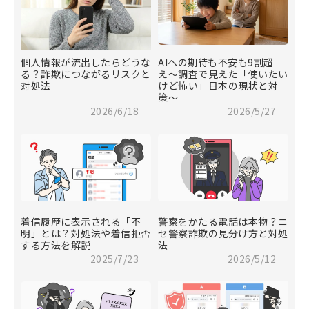
個人情報が流出したらどうな
AIへの期待も不安も9割超
る？詐欺につながるリスクと
え〜調査で見えた「使いたい
対処法
けど怖い」日本の現状と対
策〜
2026/6/18
2026/5/27
着信履歴に表示される「不
警察をかたる電話は本物？ニ
明」とは？対処法や着信拒否
セ警察詐欺の見分け方と対処
する方法を解説
法
2025/7/23
2026/5/12