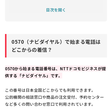
0570（ナビダイヤル）はかけ放題プランでも通話料
目次を開く
がかかる？
0570（ナビダイヤル）はガイダンスの時点で通話料
はかかる？
0570（ナビダイヤル）と0120（フリーダイヤル/フリ
ーコール）の違い
0570（ナビダイヤル）で始まる電話は
0570（ナビダイヤル）の電話番号を利用するときのメ
どこからの着信？
リット・デメリット
0570（ナビダイヤル）の電話は悪質？迷惑電話として
0570から始まる電話番号は、NTTドコモビジネスが提
利用されることはある？
供する「ナビダイヤル」です。
0570（ナビダイヤル）から着信があった時の対処法
電話番号を検索する
この番号は日本全国どこからでも利用できます。
あやしいと感じたら一度切って家族や警察に相談す
公的機関の相談窓口や商品の注文受付、予約センター
る
など多くの問い合わせ窓口で利用されています。
迷惑電話の着信を防ぐ方法