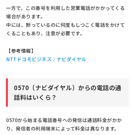
詐欺対策専用アプリを使う
一方で、この番号を利用した営業電話がかかってくる
着信拒否機能や携帯キャリアのサービスを使う
場合があります。
固定電話の場合は特殊詐欺対策サービスなどを利用
中には、断っているのに何度もしつこく電話をかけて
する
くることもあり、注意が必要です。
0570（ナビダイヤル）は通話料金に注意。迷惑電話は
詐欺対策専用アプリで対策しよう
【参考情報】
NTTドコモビジネス｜ナビダイヤル
0570（ナビダイヤル）からの電話の通
話料はいくら？
0570から始まる電話番号への発信は通話料金がかか
り、発信者の利用端末によって料金は異なります。