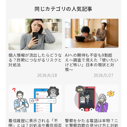
同じカテゴリの人気記事
個人情報が流出したらどうな
AIへの期待も不安も9割超
る？詐欺につながるリスクと
え〜調査で見えた「使いたい
対処法
けど怖い」日本の現状と対
策〜
2026/6/18
2026/5/27
着信履歴に表示される「不
警察をかたる電話は本物？ニ
明」とは？対処法や着信拒否
セ警察詐欺の見分け方と対処