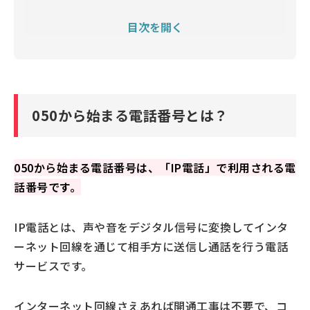
IP電話アプリ型
目次を開く
050から始まる電話番号の料金
050の電話番号を利用するメリット・デメリット
050から始まる電話番号の着信を注意した方がいい理由
営業電話で利用されるため
050から始まる電話番号とは？
詐欺などに悪用されることもあるため
050から始まる電話に出てしまったときの注意点
050から始まる電話番号は、「IP電話」で利用される電
迷惑電話の被害を防ぐ対策
話番号です。
発信元を確認する
着信拒否設定をする
IP電話とは、声や音をデジタル信号に変換してインタ
詐欺電話対策アプリを導入する
ーネット回線を通じて相手方に送信し通話を行う電話
050から始まる電話番号は発信元を確認しましょう
サービスです。
インターネット回線さえあれば開通工事は不要で、コ