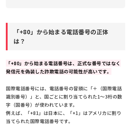
あやしいと感じたら一度切って家族や警察に相談す
る
留守電にメッセージが残っていても折り返さない
「+80」から始まる電話番号の正体
詐欺被害にあわないための対策
は？
詐欺対策専用アプリを使う
着信・受信拒否機能や携帯キャリアのサービスを使
う
「+80」から始まる電話番号は、正式な番号ではなく
固定電話の場合は特殊詐欺対策サービスなどを利用
発信元を偽装した詐欺電話の可能性が高いです。
する
「+80」から始まる電話番号には注意しよう
国際電話番号には、電話番号の冒頭に「＋（国際電話
識別番号）」と、国ごとに割り当てられた1～3桁の数
字（国番号）が使われています。
例えば、「+81」は日本に、「+1」はアメリカに割り
当てられた国際電話番号です。