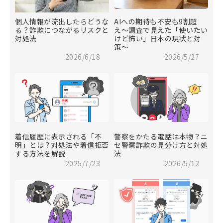
個人情報が流出したらどうな
AIへの期待も不安も9割超
る？詐欺につながるリスクと
え〜調査で見えた「使いたい
対処法
けど怖い」日本の現状と対
策〜
2026/6/18
2026/5/27
着信履歴に表示される「不
警察をかたる電話は本物？ニ
明」とは？対処法や着信拒否
セ警察詐欺の見分け方と対処
する方法を解説
法
2025/7/23
2026/5/12