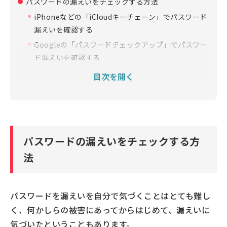
パスワードの漏えいをチェックする方法
iPhoneなどの「iCloudキーチェーン」でパスワード
漏えいを確認する
Googleの「パスワードチェックアップ」でパスワー
ド漏えいを確認する
パスワード管理アプリの漏えいチェック機能を使っ
目次を開く
て確認する
パスワードが漏えいする原因
パスワードが漏えいするとどうなる？
パスワードが漏えいした場合の対処法
パスワードの漏えいをチェックする方
推測されにくいパスワードを設定する
法
パスワードを使いまわさない
二要素認証（二段階認証）を有効にする
パスワードを漏えいを自分で気づくことはとても難し
パスワードの漏えい有無をチェックして、自分のアカウ
く、何かしらの被害にあってからはじめて、漏えいに
ントの安全を守ろう
気づいたということもあります。