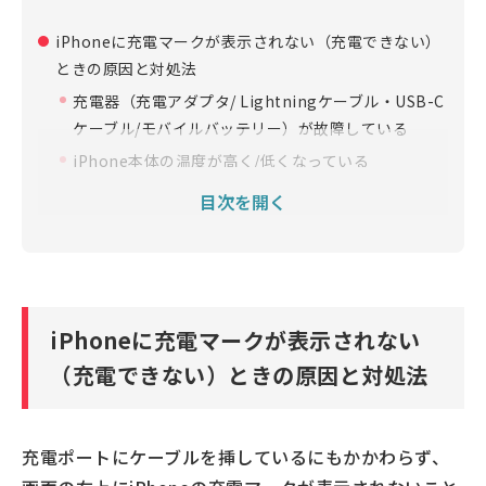
iPhoneに充電マークが表示されない（充電できない）
ときの原因と対処法
充電器（充電アダプタ/ Lightningケーブル・USB-C
ケーブル/モバイルバッテリー）が故障している
iPhone本体の温度が高く/低くなっている
iPhone本体の充電ポートとケーブル類の接触不良
目次を開く
iPhoneの故障・バッテリーが劣化している
ケースがワイヤレス充電の邪魔をしている
充電ポートやケーブルなどが水にぬれている
充電マークは表示されるが進まない（充電が進まな
iPhoneに充電マークが表示されない
い）ときの原因と対処法
（充電できない）ときの原因と対処法
Appleが定める性能基準を満たした充電ケーブルを使
用していない
「最適化されたバッテリー充電機能」によって80%
充電ポートにケーブルを挿しているにもかかわらず、
までしか充電されない設定になっている