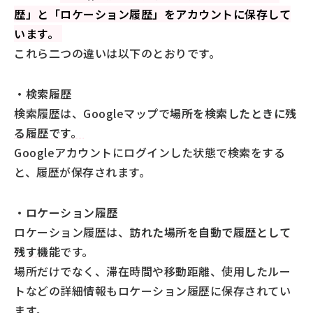
歴」と「ロケーション履歴」をアカウントに保存して
Googleマップの履歴を残さない方法
います。
検索履歴の保存を無効にする
これら二つの違いは以下のとおりです。
「ロケーション履歴」を無効にする
Googleマップのシークレットモードを利用する
・検索履歴
Googleマップの履歴を削除する方法を把握し、自分に
検索履歴は、Googleマップで
場所を検索したときに残
合わせた利用法を見つけよう
る履歴です。
Googleアカウントにログインした状態で検索をする
と、履歴が保存されます。
・ロケーション履歴
ロケーション履歴は、
訪れた場所を自動で履歴として
残す機能
です。
場所だけでなく、滞在時間や移動距離、使用したルー
トなどの詳細情報もロケーション履歴に保存されてい
ます。