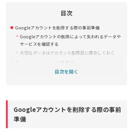
目次
Googleアカウントを削除する際の事前準備
Googleアカウントの削除によって失われるデータや
サービスを確認する
大切なデータはアカウント削除前に保存しておく
Googleアカウントの削除手順
目次を開く
特定の端末（デバイス）をGoogleアカウントからログ
アウトさせる方法
アカウントからGoogleの特定のサービスやアプリを削
除する方法
Googleアカウントを削除する際の事前
Googleアカウントを削除する際には必要な手順と注意
点をしっかり理解しよう
準備