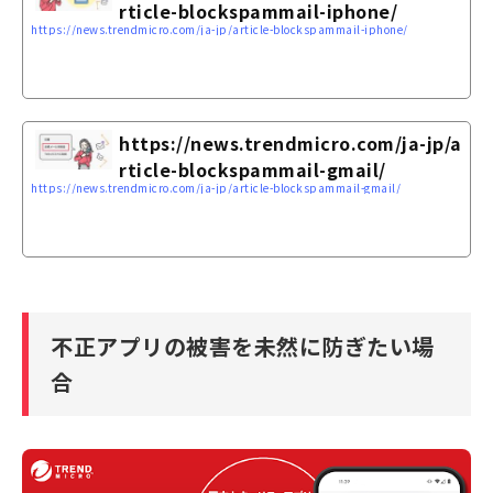
rticle-blockspammail-iphone/
https://news.trendmicro.com/ja-jp/article-blockspammail-iphone/
https://news.trendmicro.com/ja-jp/a
rticle-blockspammail-gmail/
https://news.trendmicro.com/ja-jp/article-blockspammail-gmail/
不正アプリの被害を未然に防ぎたい場
合