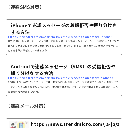
【迷惑SMS対策】
iPhoneで迷惑メッセージの着信拒否や振り分けを
する方法
https://news.trendmicro.com/ja-jp/article-blockspammessage-iphone/
iPhoneの「メッセージ」アプリでは、迷惑メッセージを拒否したり、フィルターを設定し「不明な差
出人」フォルダに自動で振り分けたりすることが可能です。 以下の手順を参考に、迷惑メッセージに
対する各種対策を試してみましょう
Androidで迷惑メッセージ（SMS）の受信拒否や
振り分けをする方法
https://news.trendmicro.com/ja-jp/article-blockspammessage-android/
Androidの「Googleメッセージ」では、わずらわしい迷惑メッセージを受信拒否したり、迷惑メッセ
ージフォルダに振り分けたりできます。 本記事では迷惑メッセージの受信拒否や振り分け設定、また
必要な連絡先を誤って受信拒
【迷惑メール対策】
https://news.trendmicro.com/ja-jp/a