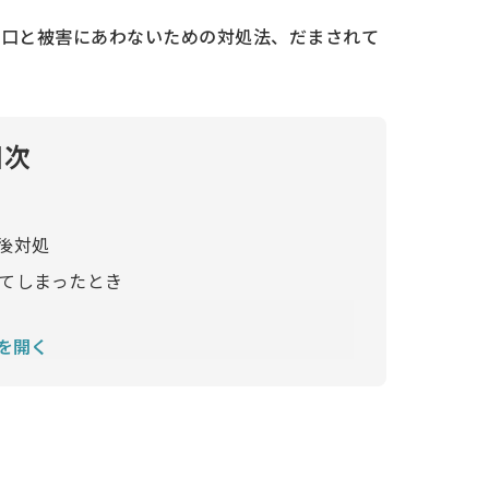
手口と被害にあわないための対処法、だまされて
目次
後対処
いてしまったとき
を開く
報などを入力してしまったとき
惑SMSをブロックしたい場合は？
限に抑えるためのセキュリティ対策