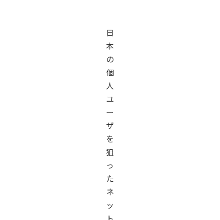
日
本
の
個
人
ユ
ー
ザ
を
狙
っ
た
ネ
ッ
ト