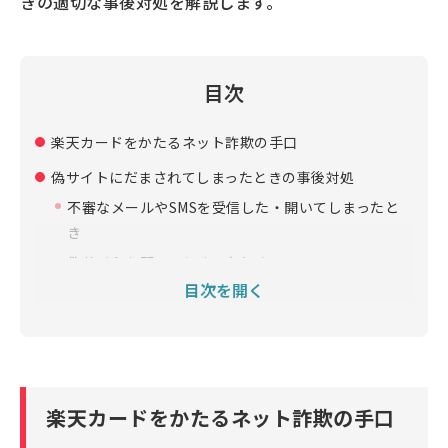
きの適切な事後対処を解説します。
目次
楽天カードをかたるネット詐欺の手口
偽サイトにだまされてしまったときの事後対処
不審なメールやSMSを受信した・開いてしまったと
き
偽サイトを開いてしまったとき
目次を開く
偽サイトにカード情報やアカウント情報などを入力
してしまったとき
偽サイトにだまされた場合の被害を最小限に抑えるた
めのセキュリティ対策
偽サイトかどうかを確認する方法
楽天カードをかたるネット詐欺の手口
偽サイトへのアクセスを未然にブロックしたい場合