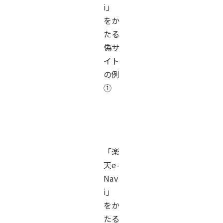
i」
をか
たる
偽サ
イト
の例
①
「楽
天e-
Nav
i」
をか
たる