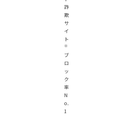
詐
欺
サ
イ
ト
※
ブ
ロ
ッ
ク
率
N
o.
1