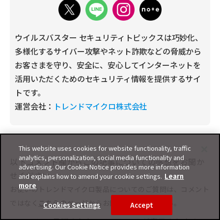
ウイルスバスター セキュリティトピックスは巧妙化、
多様化するサイバー攻撃やネット詐欺などの脅威から
お客さまを守り、安全に、安心してインターネットを
活用いただくためのセキュリティ情報を提供するサイ
トです。
運営会社：
トレンドマイクロ株式会社
This website uses cookies for website functionality, traffic
analytics, personalization, social media functionality and
以下コメント欄からこの記事についての感想をお聞か
advertising. Our Cookie Notice provides more information
せください。
and explains how to amend your cookie settings.
Learn
more
お使いのトレンドマイクロ製品についてのご質問は、コメント
ではなく
こちらのページ
からお問い合わせください。
Cookies Settings
Accept