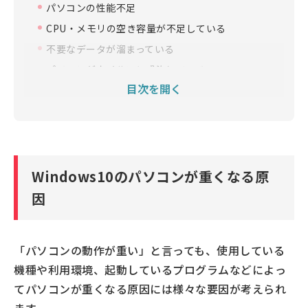
パソコンの性能不足
CPU・メモリの空き容量が不足している
不要なデータが溜まっている
パソコンがウイルスに感染している
目次を開く
パソコンの内部に熱が蓄積されている
Windows10のパソコンの動作を軽くする方法
不要なブラウザのページを閉じる
不要なアプリを終了する
Windows10のパソコンが重くなる原
パソコンを再起動する
因
Windowsをアップデートする
不要なデータを整理する（ディスクのクリーンアッ
プ）
「パソコンの動作が重い」と言っても、使用している
不要なアプリのアンインストール
機種や利用環境、起動しているプログラムなどによっ
設定を見直す（スタートアッププログラム、パフォ
てパソコンが重くなる原因には様々な要因が考えられ
ーマンスプラン）