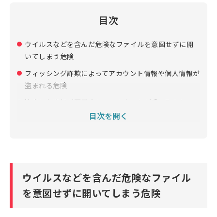
目次
ウイルスなどを含んだ危険なファイルを意図せずに開
いてしまう危険
フィッシング詐欺によってアカウント情報や個人情報が
盗まれる危険
流出した情報が悪用され、アカウントが乗っ取られる
危険
目次を開く
セキュリティ対策ソフト・アプリを利用してパソコンや
スマホ、アカウントを守りましょう
ウイルス感染やフィッシング詐欺の被害を予防する
アカウントの乗っ取り被害を予防する
ウイルスなどを含んだ危険なファイル
オンラインゲームを安全に楽しむために
を意図せずに開いてしまう危険