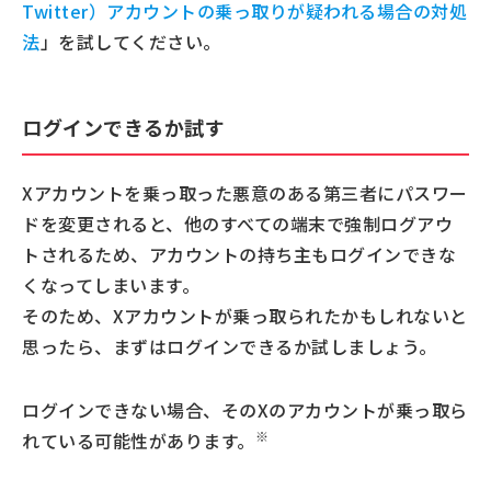
策
Twitter）アカウントの乗っ取りが疑われる場合の対処
推測されやすいパスワードや使いまわしを避ける
法
」を試してください。
2要素認証を設定する
パスワードリセットの保護
ログインできるか試す
パスキーの有効化（iOSのみ）
メールや電話番号でログイン通知を受け取れるよう
Xアカウントを乗っ取った悪意のある第三者にパスワー
にしておく
ドを変更されると、他のすべての端末で強制ログアウ
あやしいサードパーティーアプリとアカウントを連携
トされるため、アカウントの持ち主もログインできな
しない
くなってしまいます。
あやしいサイトでアカウント情報を入力しない
そのため、Xアカウントが乗っ取られたかもしれないと
セキュリティ対策ソフトやアプリを使用する
思ったら、まずはログインできるか試しましょう。
X（旧Twitter）が乗っ取られても落ち着いて対処しよ
う
ログインできない場合、そのXのアカウントが乗っ取ら
※
れている可能性があります。