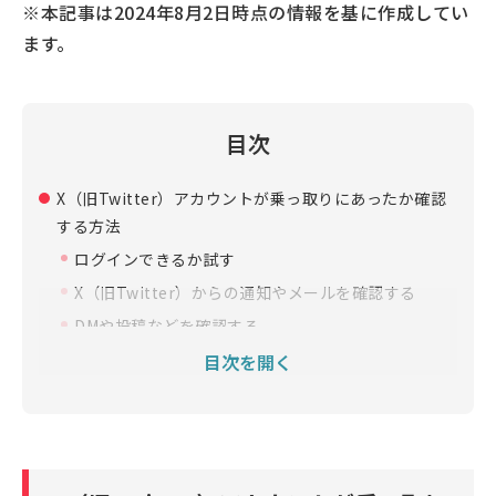
※本記事は2024年8月2日時点の情報を基に作成してい
ます。
目次
X（旧Twitter）アカウントが乗っ取りにあったか確認
する方法
ログインできるか試す
X（旧Twitter）からの通知やメールを確認する
DMや投稿などを確認する
アカウントの操作履歴を確認する
目次を開く
X（旧Twitter）アカウントの乗っ取りが疑われる場合
の対処法
アカウントにログインできる場合
アカウントにログインできない場合