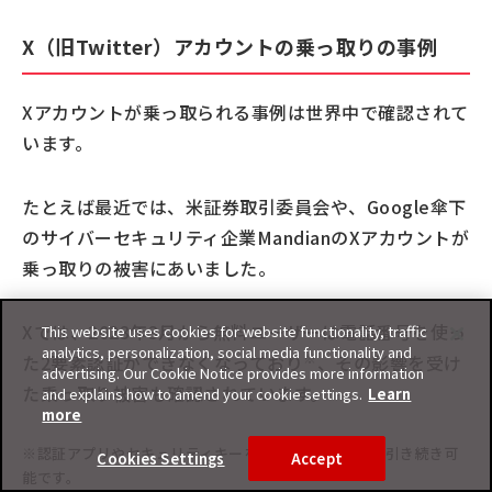
X（旧Twitter）アカウントの乗っ取りの事例
Xアカウントが乗っ取られる事例は世界中で確認されて
います。
たとえば最近では、米証券取引委員会や、Google傘下
のサイバーセキュリティ企業MandianのXアカウントが
乗っ取りの被害にあいました。
Xでは、2023年3月から無料ユーザーは電話番号を使っ
This website uses cookies for website functionality, traffic
analytics, personalization, social media functionality and
※
た2要素認証ができなくなっており
、その影響を受け
advertising. Our Cookie Notice provides more information
た乗っ取り被害も確認されています。
and explains how to amend your cookie settings.
Learn
more
※認証アプリやセキュリティキーを使った2要素認証は引き続き可
Cookies Settings
Accept
能です。