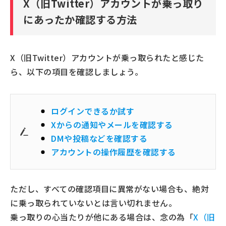
X（旧Twitter）アカウントが乗っ取り
乗っ取られたX（旧Twitter）アカウントを削除したい
にあったか確認する方法
とき
X（旧Twitter）アカウントを削除するときの注意点
X（旧Twitter）アカウントが乗っ取られたと感じた
X（旧Twitter）アカウントを削除する方法
ら、以下の項目を確認しましょう。
X（旧Twitter）の乗っ取りとは？その目的と手口
悪意のある第三者がX（旧Twitter）を乗っ取る目的
X（旧Twitter）アカウントを乗っ取る手口
ログインできるか試す
X（旧Twitter）アカウントの乗っ取りの事例
Xからの通知やメールを確認する
DMや投稿などを確認する
X（旧Twitter）が乗っ取られるとどんな被害をうける
アカウントの操作履歴を確認する
可能性がある？
アカウントにログインできなくなる
個人情報が流出する
ただし、すべての確認項目に異常がない場合も、絶対
アカウントを勝手に操作される
に乗っ取られていないとは言い切れません。
X（旧Twitter）の乗っ取りによる被害を防ぐための対
乗っ取りの心当たりが他にある場合は、念の為「
X（旧