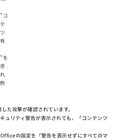
”コ
テ
ツ
有
”を
求
れ
例
を悪用した攻撃が確認されています。
キュリティ警告が表示されても、「コンテンツ
fficeの設定を「警告を表示せずにすべてのマ