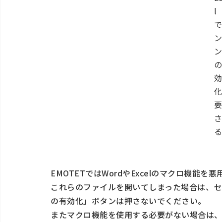
l
で
ン
ン
の
効
化
要
さ
る
EMOTETではWordやExcelのマクロ機能
これらのファイルを開いてしまった場合は、セ
の有効化」ボタンは押さないでください。
またマクロ機能を使用する必要がない場合は、O