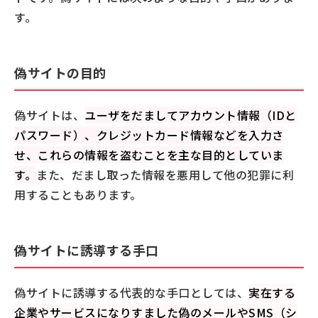
メールやSMSなどに記載されているURLには不用意
す。
にアクセスしない
ブックマークに登録された公式のURLからアクセス
する
偽サイトの目的
不用意にアカウント情報や個人情報、クレジットカ
ード情報などをサイト上で入力しない
偽サイトは、
ユーザをだましてアカウント情報（IDと
偽サイトによる被害を最小限に抑えるための事前予防
パスワード）、クレジットカード情報などを入力さ
策
せ、これらの情報を盗むことを主な目的としていま
二要素認証（二段階認証）の設定を有効にする
す。
また、だまし取った情報を悪用して他の犯罪に利
複数のサービスで同じパスワードを使用しない
用することもあります。
偽サイトの被害にあってしまったときの事後対処
偽サイトの被害を防ぐために見分け方を知っておこう
偽サイトに誘導する手口
偽サイトに誘導する代表的な手口としては、
実在する
企業やサービスになりすました偽のメールやSMS（シ