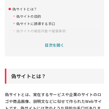
偽サイトとは？
偽サイトの目的
偽サイトに誘導する手口
偽サイトの報告件数や被害事例
偽サイトを見分ける6つのポイント
目次を開く
偽のトラブルや懸賞当選を装っている
サイトのURLが公式サイトのものと異なる
運営者（会社・販売者）の情報が不適切である
価格が市場の相場と大きく離れている/値引きされる
はずのないものが安くなっている
偽サイトとは？
決済方法が限定されている
サイトのデザインや文章に違和感がある
偽サイトとは、実在するサービスや企業のサイトのロ
偽サイトにだまされないための対策
ゴや商品画像、説明文などに似せて作られたWebサイ
セキュリティ対策ソフト・アプリを利用する
トです。偽サイトには次のような目的や手口がありま